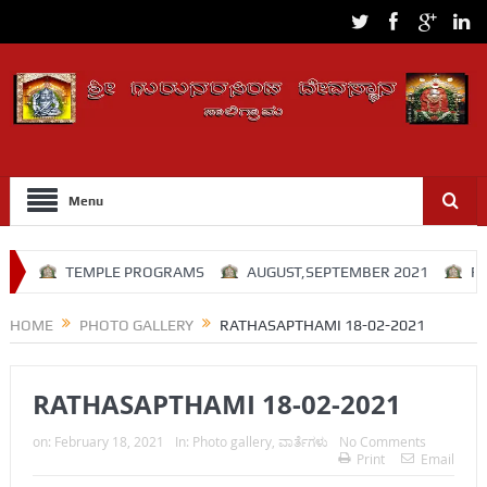
Menu
TEMPLE PROGRAMS
AUGUST,SEPTEMBER 2021
RATH
HOME
PHOTO GALLERY
RATHASAPTHAMI 18-02-2021
RATHASAPTHAMI 18-02-2021
on:
February 18, 2021
In:
Photo gallery
,
ವಾರ್ತೆಗಳು
No Comments
Print
Email