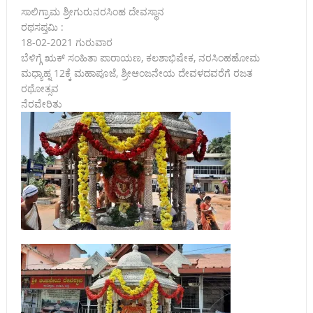
ಸಾಲಿಗ್ರಾಮ ಶ್ರೀಗುರುನರಸಿಂಹ ದೇವಸ್ಥಾನ
ರಥಸಪ್ತಮಿ :
18-02-2021 ಗುರುವಾರ
ಬೆಳಿಗ್ಗೆ ಋಕ್ ಸಂಹಿತಾ ಪಾರಾಯಣ, ಕಲಶಾಭಿಷೇಕ, ನರಸಿಂಹಹೋಮ
ಮಧ್ಯಾಹ್ನ 12ಕ್ಕೆ ಮಹಾಪೂಜೆ, ಶ್ರೀಆಂಜನೇಯ ದೇವಳದವರೆಗೆ ರಜತ
ರಥೋತ್ಸವ
ನೆರವೇರಿತು