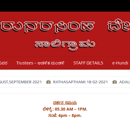
ವಿವರ
Trustees – ಆಡಳಿತ ಮಂಡಳಿ
STAFF DETAILS
e-Hundi
ER 2021
RATHASAPTHAMI 18-02-2021
ADALITHA MANDALI
ದರ್ಶನ ಸಮಯ
ಬೆಳಿಗ್ಗೆ : 05.30 AM – 1PM.
ಸಂಜೆ: 4pm – 8pm.