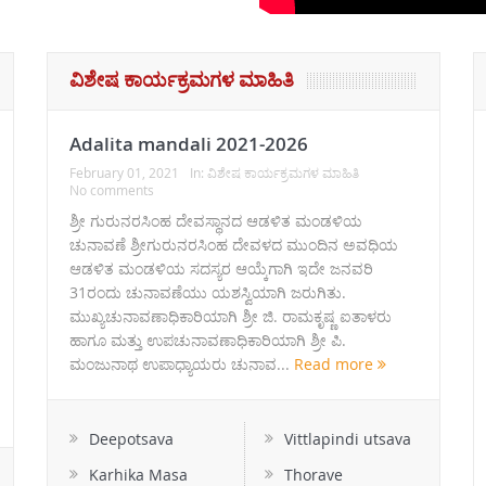
ವಿಶೇಷ ಕಾರ್ಯಕ್ರಮಗಳ ಮಾಹಿತಿ
Adalita mandali 2021-2026
February 01, 2021
In:
ವಿಶೇಷ ಕಾರ್ಯಕ್ರಮಗಳ ಮಾಹಿತಿ
No comments
ಶ್ರೀ ಗುರುನರಸಿಂಹ ದೇವಸ್ಥಾನದ ಆಡಳಿತ ಮಂಡಳಿಯ
ಚುನಾವಣೆ ಶ್ರೀಗುರುನರಸಿಂಹ ದೇವಳದ ಮುಂದಿನ ಅವಧಿಯ
ಆಡಳಿತ ಮಂಡಳಿಯ ಸದಸ್ಯರ ಆಯ್ಕೆಗಾಗಿ ಇದೇ ಜನವರಿ
31ರಂದು ಚುನಾವಣೆಯು ಯಶಸ್ವಿಯಾಗಿ ಜರುಗಿತು.
ಮುಖ್ಯಚುನಾವಣಾಧಿಕಾರಿಯಾಗಿ ಶ್ರೀ ಜಿ. ರಾಮಕೃಷ್ಣ ಐತಾಳರು
ಹಾಗೂ ಮತ್ತು ಉಪಚುನಾವಣಾಧಿಕಾರಿಯಾಗಿ ಶ್ರೀ ಪಿ.
ಮಂಜುನಾಥ ಉಪಾಧ್ಯಾಯರು ಚುನಾವ...
Read more
Deepotsava
Vittlapindi utsava
Karhika Masa
Thorave