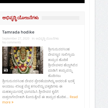
ಅಭಿವೃದ್ಧಿ ಯೋಜನೆಗಳು
Tamrada hodike
September 27, 2020
In:
ಅಭಿವೃದ್ಧಿ ಯೊಜನೆಗಳು
No comments
ಶ್ರೀಗುರುನರಸಿಂಹ
ದೇವಸ್ಥಾನ ಸಾಲಿಗ್ರಾಮ
ತಾಮ್ರದ ಹೊದಿಕೆ
ಶ್ರೀದೇವಳದ ಹೆಬ್ಬಾಗಿಲಿನ
ಮಾಡಿಗೆ ತಾಮ್ರವನ್ನು
ಹೊದಿಸಲು
ಶ್ರೀಗುರುನರಸಿಂಹ ದೇವರ ಪ್ರೇರಣೆಯಾಗಿದ್ದು ಅದರಂತೆ ಇದಕ್ಕೆ
ಅಂದಾಜು 45ಲಕ್ಷ ವೆಚ್ಚ ತಗಲಲಿದ್ದು ಭಕ್ತಾದಿಗಳು ಈ
ಮಹತ್ಕಾರ್ಯದಲ್ಲಿ ಭಾಗವಹಿಸಿ ಶ್ರೀದೇವರ ಕೃಪೆಗೆ
ಪಾತ್ರರಾಗೇಬೇಕಾಗಿ ಕೋರುತ್ತೇವೆ ಈ ತಾಮ್ರದ ಹೊದಿಕ...
Read
more