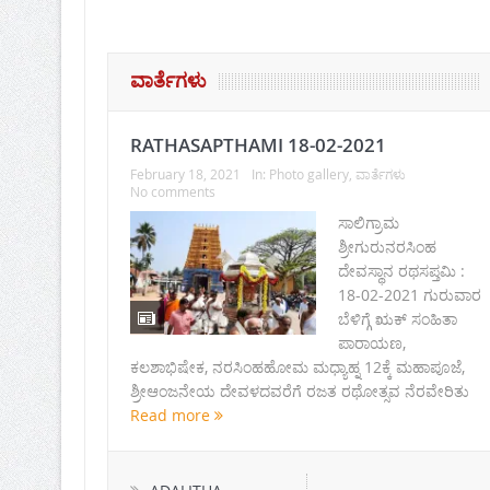
ವಾರ್ತೆಗಳು
RATHASAPTHAMI 18-02-2021
February 18, 2021
In:
Photo gallery
,
ವಾರ್ತೆಗಳು
No comments
ಸಾಲಿಗ್ರಾಮ
ಶ್ರೀಗುರುನರಸಿಂಹ
ದೇವಸ್ಥಾನ ರಥಸಪ್ತಮಿ :
18-02-2021 ಗುರುವಾರ
ಬೆಳಿಗ್ಗೆ ಋಕ್ ಸಂಹಿತಾ
ಪಾರಾಯಣ,
ಕಲಶಾಭಿಷೇಕ, ನರಸಿಂಹಹೋಮ ಮಧ್ಯಾಹ್ನ 12ಕ್ಕೆ ಮಹಾಪೂಜೆ,
ಶ್ರೀಆಂಜನೇಯ ದೇವಳದವರೆಗೆ ರಜತ ರಥೋತ್ಸವ ನೆರವೇರಿತು
Read more