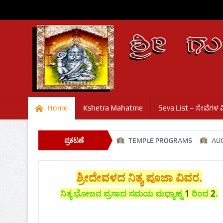
Home
Kshetra Mahatme
Seva List – ಸೇವೆಗಳ 
SHRAVANA SANJE
ಪ್ರಕಟಣೆ
TEMPLE PROGRAMS
AUGUST,SEPTEMB
ಶ್ರೀದೇವಳದ ನಿತ್ಯ ಪೂಜಾ ವಿವರ.
ನಿತ್ಯ ಭೋಜನ ಪ್ರಸಾದ ಸಮಯ ಮಧ್ಯಾಹ್ನ
1
ರಿಂದ
2
.