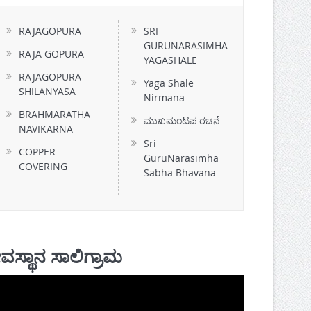
RAJAGOPURA
SRI
GURUNARASIMHA
RAJA GOPURA
YAGASHALE
RAJAGOPURA
Yaga Shale
SHILANYASA
Nirmana
BRAHMARATHA
ಮುಖಮಂಟಪ ರಚನೆ
NAVIKARNA
Sri
COPPER
GuruNarasimha
COVERING
Sabha Bhavana
ವಸ್ಥಾನ ಸಾಲಿಗ್ರಾಮ