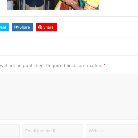
eet
Share
Share
*
will not be published.
Required fields are marked