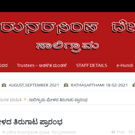
ವಿವರ
Trustees – ಆಡಳಿತ ಮಂಡಳಿ
STAFF DETAILS
e-Hundi
AUGUST,SEPTEMBER 2021
RATHASAPTHAMI 18-02-2021
A
ರಮಗಳ ಮಾಹಿತಿ
ಸಾಲಿಗ್ರಾಮ ಮೇಳದ ತಿರುಗಾಟ ಪ್ರಾರಂಭ
ೇಳದ ತಿರುಗಾಟ ಪ್ರಾರಂಭ
In:
ವಿಶೇಷ ಕಾರ್ಯಕ್ರಮಗಳ ಮಾಹಿತಿ
No Comments
Print